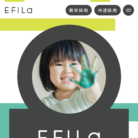
新卒採用
中途採用
・代表メッセージ
・新卒採用
・理念
・中途採用
・グループ概要
・カムバック採用
・事業所一覧
・本部採用
・地域応援活動
・SDGs
・お知らせ