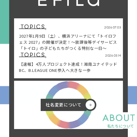
・保育
・障害福祉
・医療
・お問い合わせ
2026.07.03
・高齢者介護
・証明書の発行
2027年1月9日（土）、横浜アリーナにて「トイロフ
ェス 2027」の開催が決定！〜放課後等デイサービス
・生活サポート
・プライバシーポリシー
「トイロ」の子どもたちがつくる特別な一日〜
・スポーツ・地域
2026.03.14
共創
【速報】4万人プロジェクト達成！湘南ユナイテッド
BC、B.LEAGUE ONE参入へ大きな一歩
社名変更について
社名変更について
私たちについて