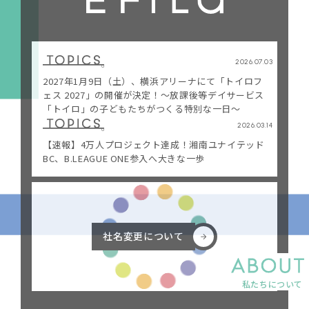
・保育
・障害福祉
・医療
・お問い合わせ
2026.07.03
・高齢者介護
・証明書の発行
2027年1月9日（土）、横浜アリーナにて「トイロフ
ェス 2027」の開催が決定！〜放課後等デイサービス
・生活サポート
・プライバシーポリシー
「トイロ」の子どもたちがつくる特別な一日〜
・スポーツ・地域
2026.03.14
共創
【速報】4万人プロジェクト達成！湘南ユナイテッド
BC、B.LEAGUE ONE参入へ大きな一歩
社名変更について
社名変更について
私たちについて