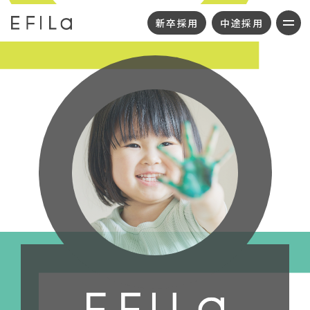
新卒採用
中途採用
・代表メッセージ
・新卒採用
・理念
・中途採用
・グループ概要
・カムバック採用
・事業所一覧
・本部採用
・地域応援活動
・SDGs
・お知らせ