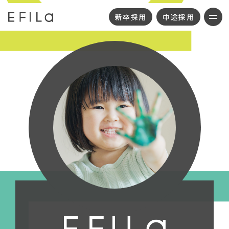
新卒採用
中途採用
・代表メッセージ
・新卒採用
・理念
・中途採用
・グループ概要
・カムバック採用
・事業所一覧
・本部採用
・地域応援活動
・SDGs
・お知らせ