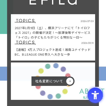
・保育
・障害福祉
・医療
・お問い合わせ
2026.07.03
・高齢者介護
・証明書の発行
2027年1月9日（土）、横浜アリーナにて「トイロフ
ェス 2027」の開催が決定！〜放課後等デイサービス
・生活サポート
・プライバシーポリシー
「トイロ」の子どもたちがつくる特別な一日〜
・スポーツ・地域
2026.03.14
共創
【速報】4万人プロジェクト達成！湘南ユナイテッド
BC、B.LEAGUE ONE参入へ大きな一歩
社名変更について
社名変更について
私たちについて