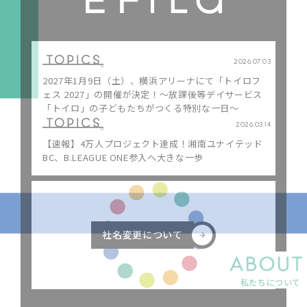
・保育
・障害福祉
・医療
・お問い合わせ
2026.07.03
・高齢者介護
・証明書の発行
2027年1月9日（土）、横浜アリーナにて「トイロフ
ェス 2027」の開催が決定！〜放課後等デイサービス
・生活サポート
・プライバシーポリシー
「トイロ」の子どもたちがつくる特別な一日〜
・スポーツ・地域
2026.03.14
共創
【速報】4万人プロジェクト達成！湘南ユナイテッド
BC、B.LEAGUE ONE参入へ大きな一歩
社名変更について
社名変更について
私たちについて