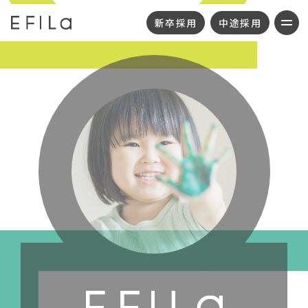
新卒採用
中途採用
・代表メッセージ
・新卒採用
・理念
・中途採用
・グループ概要
・カムバック採用
・事業所一覧
・本部採用
・地域応援活動
・SDGs
・お知らせ